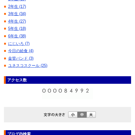
2年生 (17)
■
3年生 (34)
■
4年生 (27)
■
5年生 (18)
■
6年生 (38)
■
にじいろ (7)
■
今日の給食 (4)
■
金管バンド (3)
■
ユネスコスクール (25)
■
アクセス数
ブログ内検索