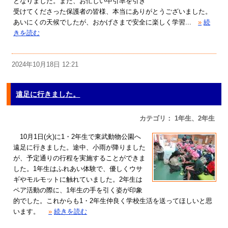
となりました。また、お忙しい中引率を引き
受けてくださった保護者の皆様、本当にありがとうございました。
あいにくの天候でしたが、おかげさまで安全に楽しく学習...
»
続
きを読む
2024年10月18日 12:21
遠足に行きました。
カテゴリ： 1年生、2年生
10月1日(火)に1・2年生で東武動物公園へ
遠足に行きました。途中、小雨が降りました
が、予定通りの行程を実施することができま
した。1年生はふれあい体験で、優しくウサ
ギやモルモットに触れていました。2年生は
ペア活動の際に、1年生の手を引く姿が印象
的でした。これからも1・2年生仲良く学校生活を送ってほしいと思
います。
»
続きを読む