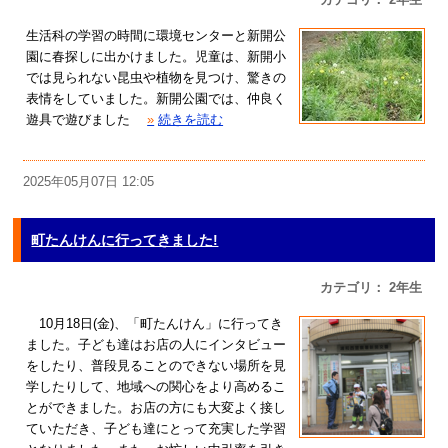
生活科の学習の時間に環境センターと新開公
園に春探しに出かけました。児童は、新開小
では見られない昆虫や植物を見つけ、驚きの
表情をしていました。新開公園では、仲良く
遊具で遊びました
»
続きを読む
2025年05月07日 12:05
町たんけんに行ってきました!
カテゴリ： 2年生
10月18日(金)、「町たんけん」に行ってき
ました。子ども達はお店の人にインタビュー
をしたり、普段見ることのできない場所を見
学したりして、地域への関心をより高めるこ
とができました。お店の方にも大変よく接し
ていただき、子ども達にとって充実した学習