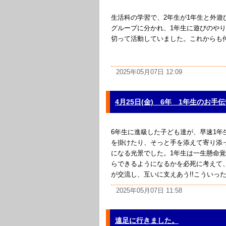
生活科の学習で、2年生が1年生と外遊
グループに分かれ、1年生に遊びのや
切って活動していました。これからも
2025年05月07日 12:09
4月25日(金) 6年 1年生のお手
6年生に進級した子ども達が、早速1
を掛けたり、そっと手を添えて寄り添
になる光景でした。1年生は一生懸命
らできるようになるかを必死に考えて
が交流し、互いに支えあう!!こういった時
2025年05月07日 11:58
遠足に行きました。