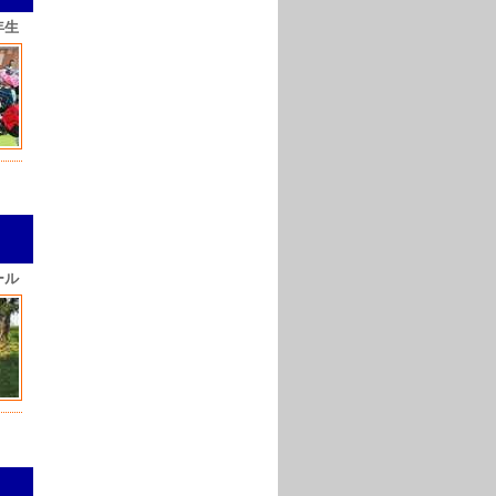
年生
ール