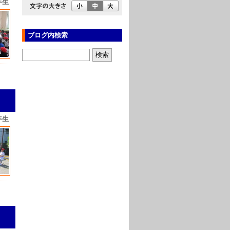
年生
ブログ内検索
年生