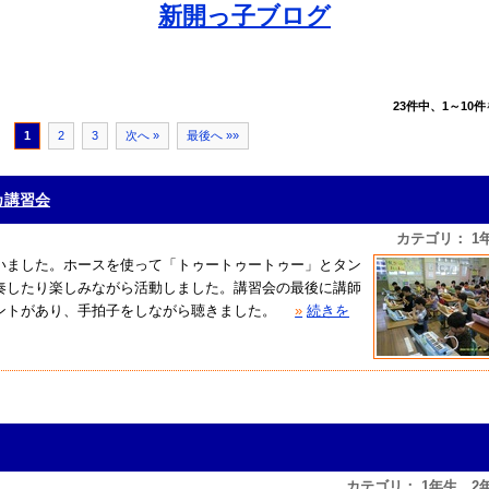
新開っ子ブログ
23件中、1～10件
1
2
3
次へ »
最後へ »»
カ講習会
カテゴリ： 1
いました。ホースを使って「トゥートゥートゥー」とタン
奏したり楽しみながら活動しました。講習会の最後に講師
ントがあり、手拍子をしながら聴きました。
»
続きを
カテゴリ： 1年生、2