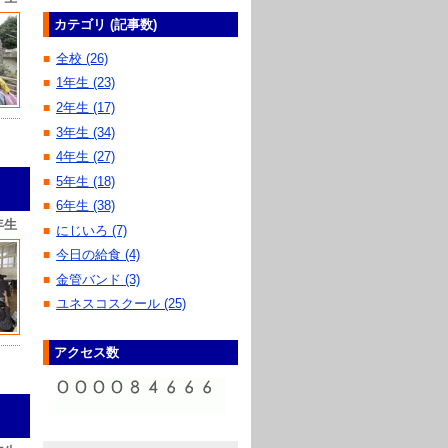
カテゴリ (記事数)
全校 (26)
■
1年生 (23)
■
2年生 (17)
■
3年生 (34)
■
4年生 (27)
■
5年生 (18)
■
6年生 (38)
■
年生
にじいろ (7)
■
今日の給食 (4)
■
金管バンド (3)
■
ユネスコスクール (25)
■
アクセス数