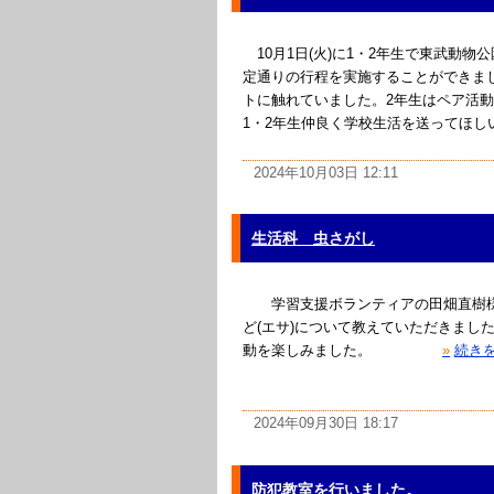
10月1日(火)に1・2年生で東武動
定通りの行程を実施することができま
トに触れていました。2年生はペア活
1・2年生仲良く学校生活を送ってほ
2024年10月03日 12:11
生活科 虫さがし
学習支援ボランティアの田畑直樹様
ど(エサ)について教えていただきま
動を楽しみました。
»
続き
2024年09月30日 18:17
防犯教室を行いました。