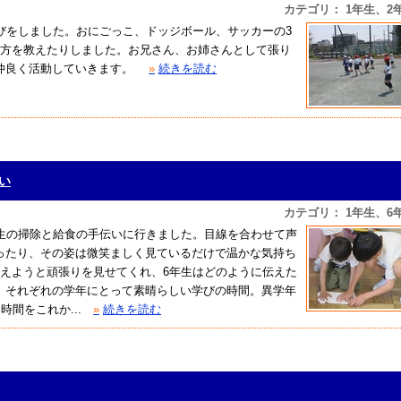
カテゴリ： 1年生、2
びをしました。おにごっこ、ドッジボール、サッカーの3
り方を教えたりしました。お兄さん、お姉さんとして張り
仲良く活動していきます。
»
続きを読む
伝い
カテゴリ： 1年生、6
年生の掃除と給食の手伝いに行きました。目線を合わせて声
ったり、その姿は微笑ましく見ているだけで温かな気持ち
覚えようと頑張りを見せてくれ、6年生はどのように伝えた
、それぞれの学年にとって素晴らしい学びの時間。異学年
間をこれか...
»
続きを読む