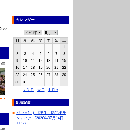
カレンダー
を表示
日
月
火
水
木
金
土
1
2
3
4
5
6
7
8
9
10
11
12
13
14
15
年生
16
17
18
19
20
21
22
23
24
25
26
27
28
29
30
31
« 先月
今月
来月 »
新着記事
7月7日(月) 3年生 防犯ボラ
■
ンティア...[2026年07月14日
11:53]
年生