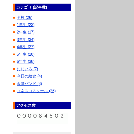
カテゴリ (記事数)
全校 (26)
■
1年生 (23)
■
2年生 (17)
■
3年生 (34)
■
4年生 (27)
■
5年生 (18)
■
6年生 (38)
■
にじいろ (7)
■
今日の給食 (4)
■
金管バンド (3)
■
ユネスコスクール (25)
■
アクセス数