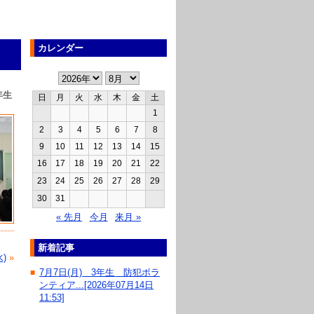
カレンダー
年生
日
月
火
水
木
金
土
1
2
3
4
5
6
7
8
9
10
11
12
13
14
15
16
17
18
19
20
21
22
23
24
25
26
27
28
29
30
31
« 先月
今月
来月 »
新着記事
)
»
7月7日(月) 3年生 防犯ボラ
■
ンティア...[2026年07月14日
11:53]